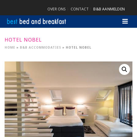
OVER ONS
CONTACT
B&B AANMELDEN
HOTEL NOBEL
HOME
»
B&B ACCOMMODATIES
»
HOTEL NOBEL