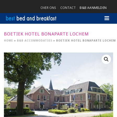
OVER ONS
CONTACT
B&B AANMELDEN
BOETIEK HOTEL BONAPARTE LOCHEM
HOME
»
B&B ACCOMMODATIES
»
BOETIEK HOTEL BONAPARTE LOCHEM