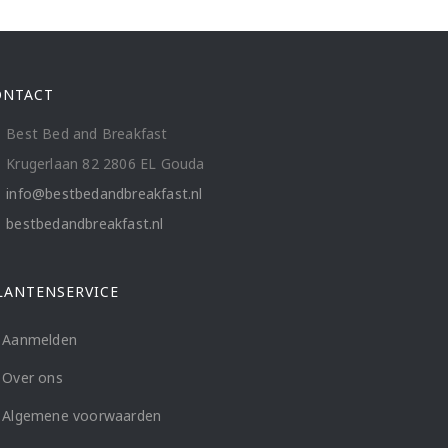
ONTACT
Best Bed and Breakfast
Krugerlaan 82 2806 EL Gouda
info@bestbedandbreakfast.nl
bestbedandbreakfast.nl
LANTENSERVICE
Aanmelden
Over ons
Algemene voorwaarden