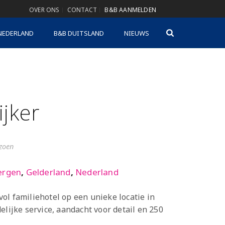
OVER ONS
CONTACT
B&B AANMELDEN
NEDERLAND
B&B DUITSLAND
NIEUWS
ijker
izoen
ergen
,
Gelderland
,
Nederland
jlvol familiehotel op een unieke locatie in
elijke service, aandacht voor detail en 250