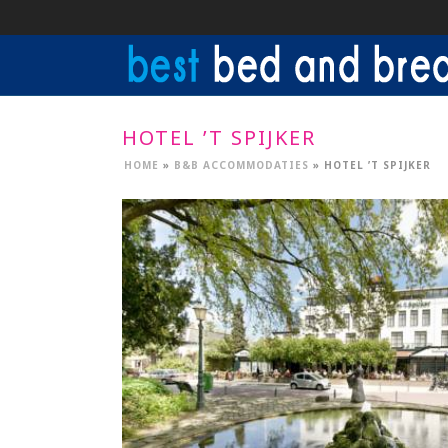
HOTEL ’T SPIJKER
HOME
»
B&B ACCOMMODATIES
»
HOTEL ’T SPIJKER