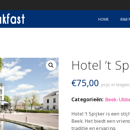
HOME
B&B 
Hotel ’t Sp
€
75,00
prijs in laagse
Categorieën:
Beek-Ubb
Hotel ’t Spijker is een sti
Beek. Het biedt een vriend
traditie en ervaring.