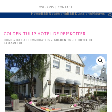
OVER ONS
CONTACT
B&B AANMELDEN
Home
B&B Nederland
B&B Duitsland
Nieuws
GOLDEN TULIP HOTEL DE REISKOFFER
HOME
»
B&B ACCOMMODATIES
»
GOLDEN TULIP HOTEL DE
REISKOFFER