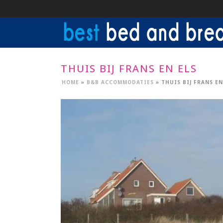
THUIS BIJ FRANS EN ELS
HOME
»
B&B ACCOMMODATIES
»
THUIS BIJ FRANS EN