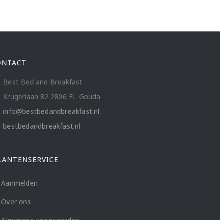
ONTACT
Best Bed and Breakfast
Krugerlaan 82 2806 EL Gouda
info@bestbedandbreakfast.nl
bestbedandbreakfast.nl
LANTENSERVICE
Aanmelden
Over ons