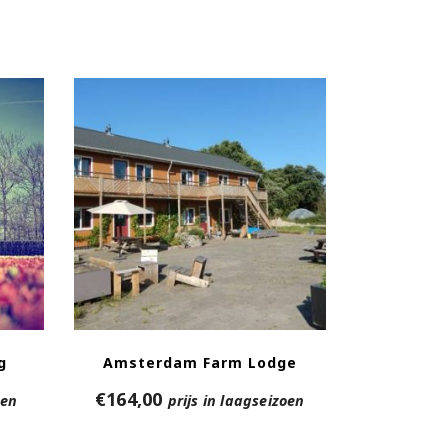
g
Amsterdam Farm Lodge
€
164,00
oen
prijs in laagseizoen