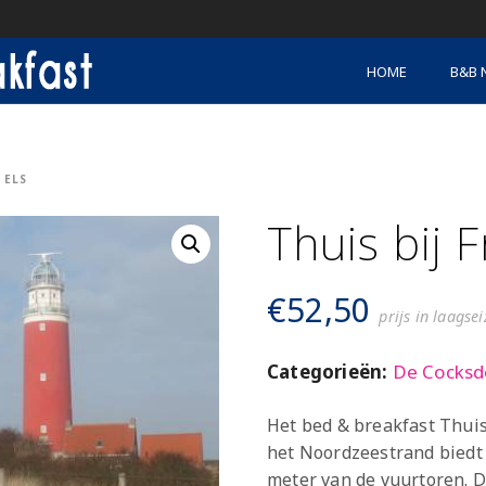
HOME
B&B 
 ELS
Thuis bij 
€
52,50
prijs in laagse
Categorieën:
De Cocksd
Het bed & breakfast Thuis
het Noordzeestrand biedt e
meter van de vuurtoren. De