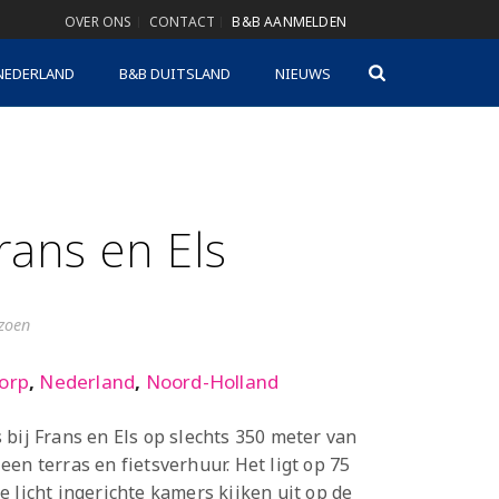
OVER ONS
CONTACT
B&B AANMELDEN
NEDERLAND
B&B DUITSLAND
NIEUWS
Frans en Els
izoen
orp
,
Nederland
,
Noord-Holland
 bij Frans en Els op slechts 350 meter van
en terras en fietsverhuur. Het ligt op 75
 licht ingerichte kamers kijken uit op de