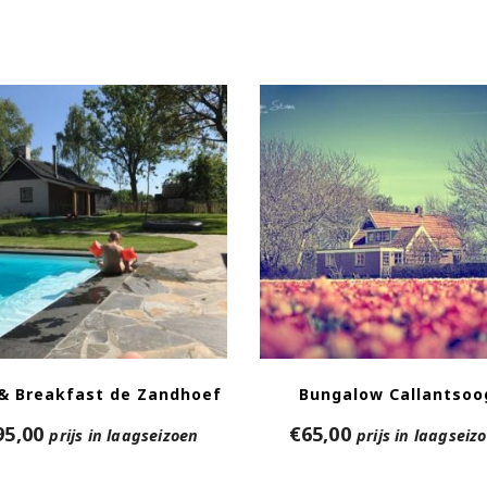
& Breakfast de Zandhoef
Bungalow Callantsoo
95,00
€
65,00
prijs in laagseizoen
prijs in laagseiz