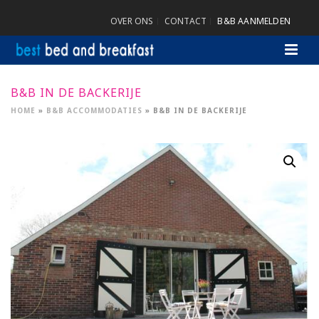
OVER ONS
CONTACT
B&B AANMELDEN
B&B IN DE BACKERIJE
HOME
»
B&B ACCOMMODATIES
»
B&B IN DE BACKERIJE