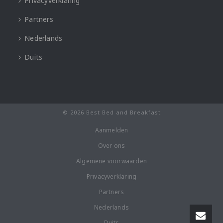
Privacyverklaring
Partners
Nederlands
Duits
© 2026 Best Bed and Breakfast
Aanmelden
Over ons
Algemene voorwaarden
Privacyverklaring
Partners
Nederlands
Duits