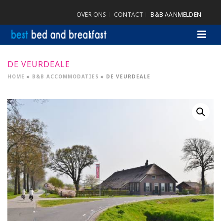
OVER ONS
CONTACT
B&B AANMELDEN
DE VEURDEALE
HOME
»
B&B ACCOMMODATIES
»
DE VEURDEALE