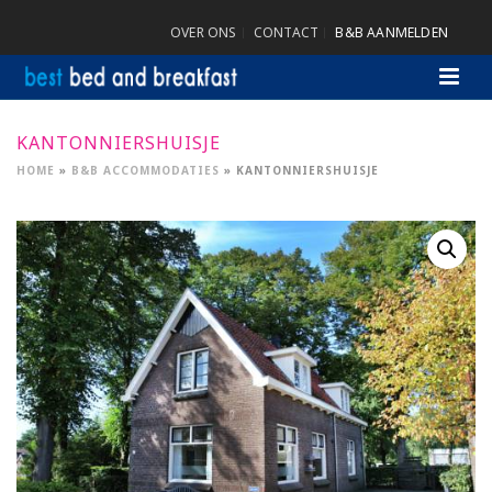
OVER ONS
CONTACT
B&B AANMELDEN
KANTONNIERSHUISJE
HOME
»
B&B ACCOMMODATIES
»
KANTONNIERSHUISJE