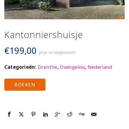
Kantonniershuisje
€
199,00
prijs in laagseizoen
Categorieën:
Drenthe
,
Dwingeloo
,
Nederland
BOEKEN