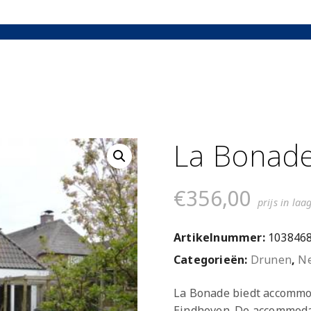
La Bonad
€
356,00
prijs in laa
Artikelnummer:
103846
Categorieën:
Drunen
,
Ne
La Bonade biedt accommod
Eindhoven. De accommoda