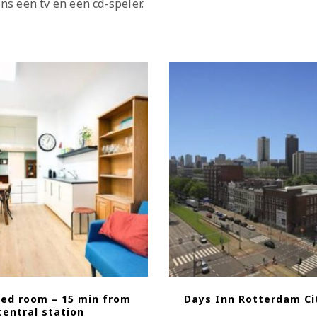
ns een tv en een cd-speler.
tted room – 15 min from
Days Inn Rotterdam Ci
central station