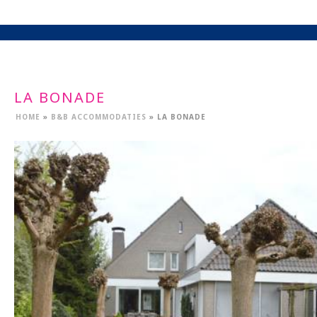
LA BONADE
HOME
»
B&B ACCOMMODATIES
»
LA BONADE