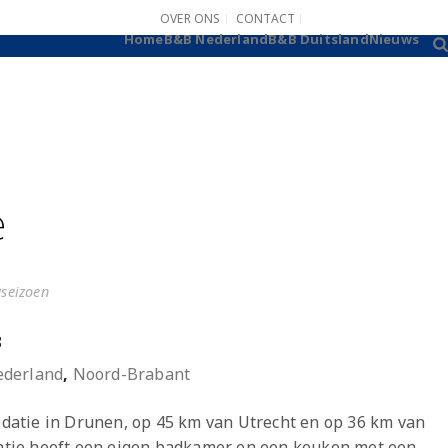
OVER ONS
CONTACT
B&B AANMELDEN
Home
B&B Nederland
B&B Duitsland
Nieuws
e
gseizoen
8
derland
,
Noord-Brabant
atie in Drunen, op 45 km van Utrecht en op 36 km van
tie heeft een eigen badkamer en een keuken met een