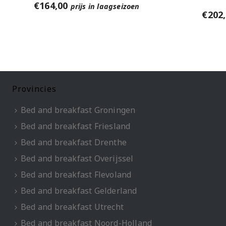
€
164,00
prijs in laagseizoen
€
202
Provincies
Bed and breakfast Groningen
Bed and breakfast Friesland
Bed and breakfast Drenthe
Bed and breakfast Overijssel
Bed and breakfast Flevoland
Bed and breakfast Gelderland
Bed and breakfast Utrecht
Bed and breakfast Noord-Holland