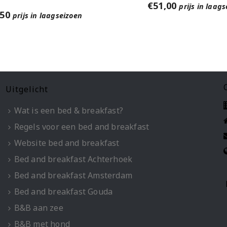
€
51,00
prijs in laag
,50
prijs in laagseizoen
Uitgelicht
Wat is een bed & breakfast?
Regels voor een bed and breakfast
Website bed and breakfast
Bed and breakfast Achterhoek
Bed and breakfast Amsterdam
Bed and breakfast Gouda
B&B aan zee
B&B met hond