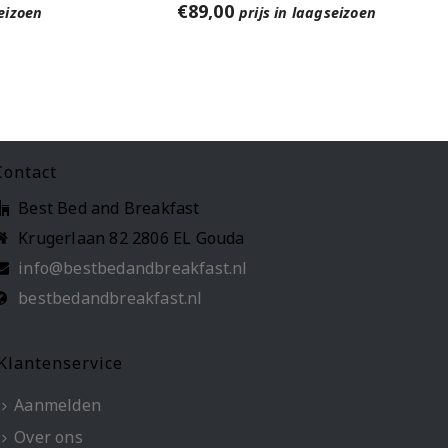
€
89,00
seizoen
prijs in laagseizoen
Contact
Best Bed and Breakfast
Krugerlaan 82 2806 EL Gouda
info@bestbedandbreakfast.nl
bestbedandbreakfast.nl
Klantenservice
Aanmelden
Over ons