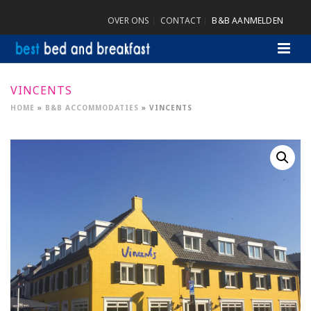
OVER ONS
CONTACT
B&B AANMELDEN
VINCENTS
HOME
»
B&B ACCOMMODATIES
»
VINCENTS