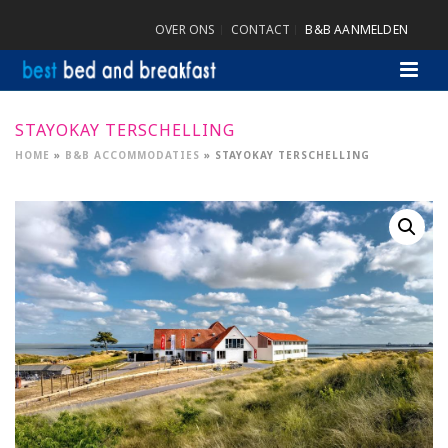
OVER ONS
CONTACT
B&B AANMELDEN
STAYOKAY TERSCHELLING
HOME
»
B&B ACCOMMODATIES
»
STAYOKAY TERSCHELLING