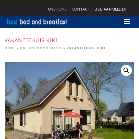
OVER ONS
CONTACT
B&B AANMELDEN
VAKANTIEHUIS KIKI
HOME
»
B&B ACCOMMODATIES
»
VAKANTIEHUIS KIKI