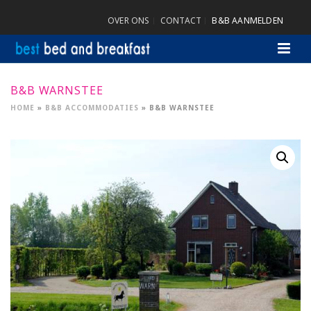
OVER ONS
CONTACT
B&B AANMELDEN
B&B WARNSTEE
HOME
»
B&B ACCOMMODATIES
»
B&B WARNSTEE