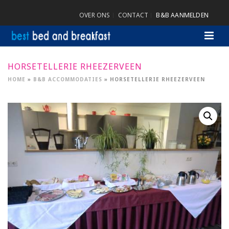
OVER ONS
CONTACT
B&B AANMELDEN
HORSETELLERIE RHEEZERVEEN
HOME
»
B&B ACCOMMODATIES
»
HORSETELLERIE RHEEZERVEEN