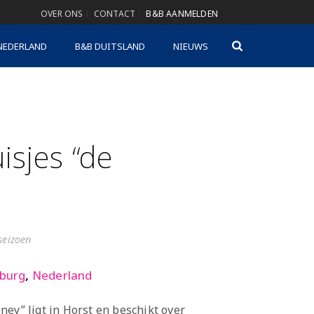
OVER ONS
CONTACT
B&B AANMELDEN
NEDERLAND
B&B DUITSLAND
NIEUWS
isjes “de
gseizoen
burg
,
Nederland
ey” ligt in Horst en beschikt over