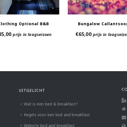
Clothing Optional B&B
Bungalow Callantsoo
85,00
€
65,00
prijs in laagseizoen
prijs in laagseiz
C
UITGELICHT
Wat is een bed & breakfast?
Regels voor een bed and breakfast
Website bed and breakfast