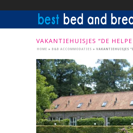
VAKANTIEHUISJES “DE HELPE
HOME
»
B&B ACCOMMODATIES
»
VAKANTIEHUISJES “