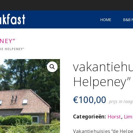
HOME
B&B 
NEY”
DE HELPENEY”
vakantiehu
Helpeney”
€
100,00
prijs in laa
Categorieën:
Horst
,
Lim
Vakantiehuisjes “de Helpen