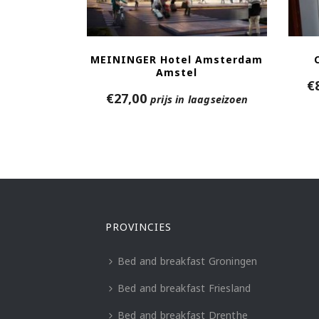
MEININGER Hotel Amsterdam
Amstel
€
€
27,00
prijs in laagseizoen
PROVINCIES
Bed and breakfast Groningen
Bed and breakfast Friesland
Bed and breakfast Drenthe