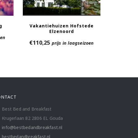
g
Vakantiehuizen Hofstede
Elzenoord
oen
€
110,25
prijs in laagseizoen
ONTACT
Best Bed and Breakfast
Krugerlaan 82 2806 EL Gouda
info@bestbedandbreakfast.nl
bestbedandbreakfast.nl