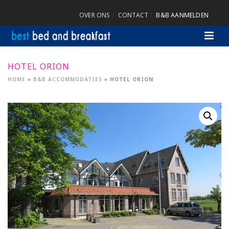
OVER ONS
CONTACT
B&B AANMELDEN
HOTEL ORION
HOME
»
B&B ACCOMMODATIES
»
HOTEL ORION