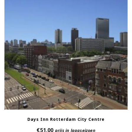
Days Inn Rotterdam City Centre
€
51,00
prijs in laagseizoen