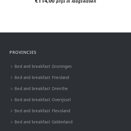
€
114,00
prijs in laagseizoen
PROVINCIES
Bed and breakfast Groningen
Bed and breakfast Friesland
Bed and breakfast Drenthe
Bed and breakfast Overijssel
Bed and breakfast Flevoland
Bed and breakfast Gelderland