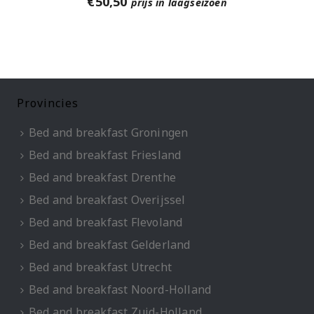
€
50,50
prijs in laagseizoen
Provincies
Bed and breakfast Groningen
Bed and breakfast Friesland
Bed and breakfast Drenthe
Bed and breakfast Overijssel
Bed and breakfast Flevoland
Bed and breakfast Gelderland
Bed and breakfast Utrecht
Bed and breakfast Noord-Holland
Bed and breakfast Zuid-Holland