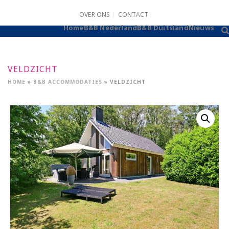
OVER ONS
CONTACT
B&B AANMELDEN
Home
B&B Nederland
B&B Duitsland
Nieuws
VELDZICHT
HOME
»
B&B ACCOMMODATIES
»
VELDZICHT