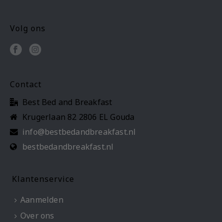
Volg ons
Contact
Best Bed and Breakfast
Krugerlaan 82 2806 EL Gouda
info@bestbedandbreakfast.nl
bestbedandbreakfast.nl
Klantenservice
Aanmelden
Over ons