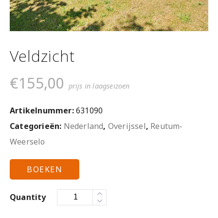
Veldzicht
€
155,00
prijs in laagseizoen
Artikelnummer:
631090
Categorieën:
Nederland
,
Overijssel
,
Reutum-
Weerselo
BOEKEN
Quantity