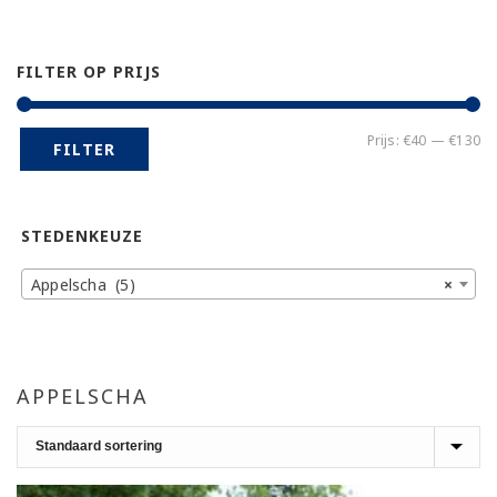
FILTER OP PRIJS
Mi
Ma
Prijs:
€40
—
€130
FILTER
pr
pr
STEDENKEUZE
Appelscha (5)
×
APPELSCHA