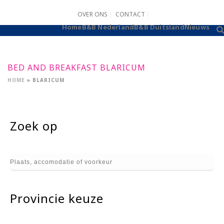
OVER ONS
CONTACT
B&B AANMELDEN
Home
B&B Nederland
B&B Duitsland
Nieuws
BED AND BREAKFAST BLARICUM
HOME
»
BLARICUM
Zoek op
Provincie keuze