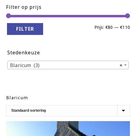
Filter op prijs
Min
Ma
Prijs:
€80
—
€110
FILTER
pri
pri
Stedenkeuze
Blaricum (3)
×
Blaricum