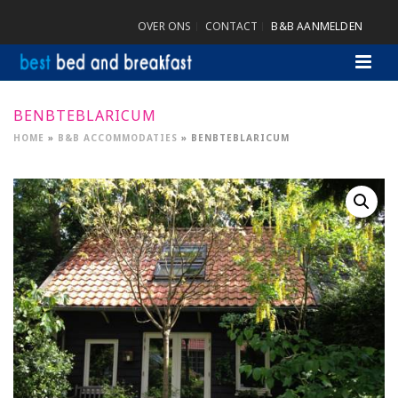
OVER ONS
CONTACT
B&B AANMELDEN
BENBTEBLARICUM
HOME
»
B&B ACCOMMODATIES
»
BENBTEBLARICUM