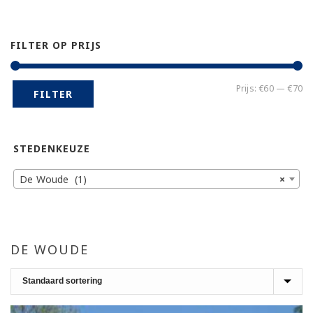
FILTER OP PRIJS
Mi
Ma
Prijs:
€60
—
€70
FILTER
pr
pr
STEDENKEUZE
De Woude (1)
×
DE WOUDE