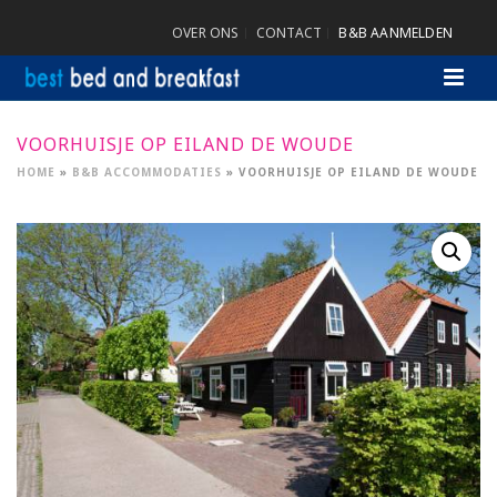
OVER ONS
CONTACT
B&B AANMELDEN
VOORHUISJE OP EILAND DE WOUDE
HOME
»
B&B ACCOMMODATIES
»
VOORHUISJE OP EILAND DE WOUDE