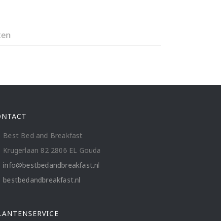
ten
ONTACT
Best Bed and Breakfast
Krugerlaan 82 2806 EL Gouda
info@bestbedandbreakfast.nl
bestbedandbreakfast.nl
LANTENSERVICE