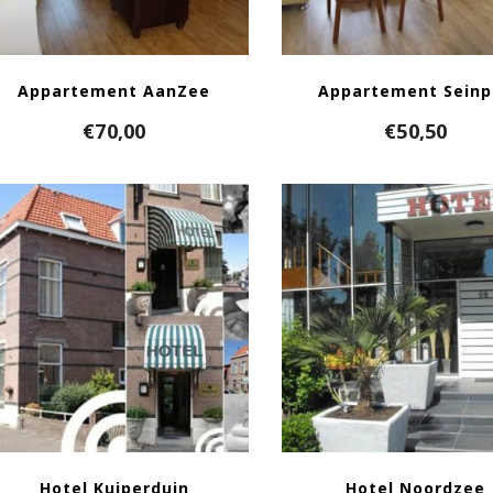
Appartement AanZee
Appartement Sein
€
70,00
€
50,50
Hotel Kuiperduin
Hotel Noordzee