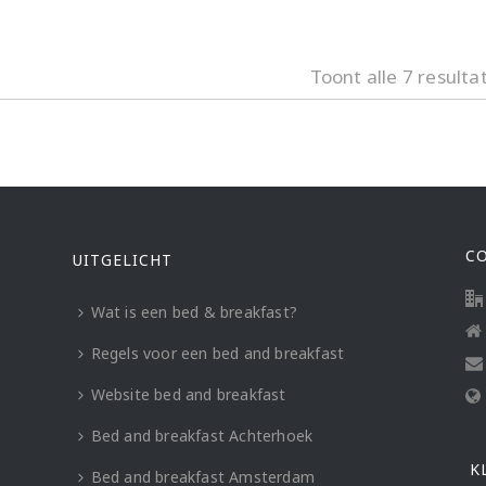
Toont alle 7 resulta
C
UITGELICHT
Wat is een bed & breakfast?
Regels voor een bed and breakfast
Website bed and breakfast
Bed and breakfast Achterhoek
K
Bed and breakfast Amsterdam