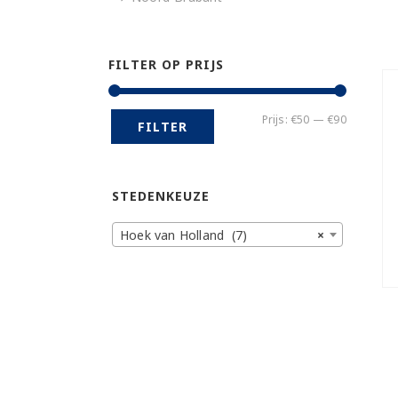
FILTER OP PRIJS
Min.
Max.
Prijs:
€50
—
€90
FILTER
prijs
prijs
STEDENKEUZE
Hoek van Holland (7)
×