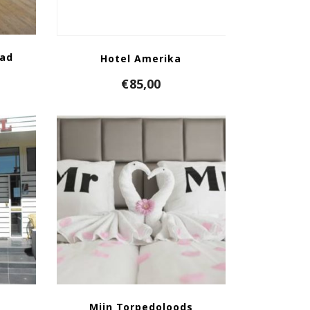
pad
Hotel Amerika
€
85,00
Mijn Torpedoloods