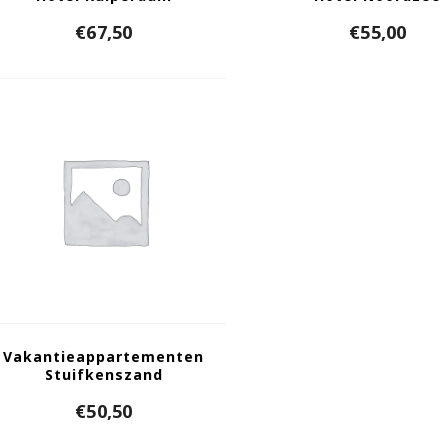
€
67,50
€
55,00
Vakantieappartementen
Stuifkenszand
€
50,50