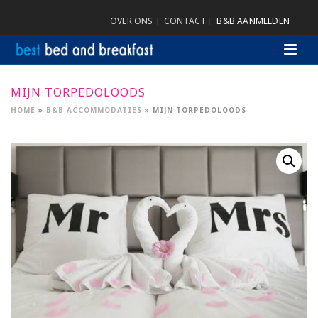
OVER ONS
CONTACT
B&B AANMELDEN
MIJN TORPEDOLOODS
HOME
»
B&B ACCOMMODATIES
»
MIJN TORPEDOLOODS