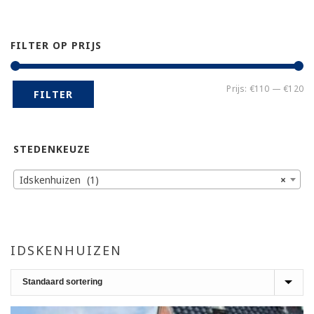
FILTER OP PRIJS
Mi
Ma
Prijs:
€110
—
€120
FILTER
pr
pr
STEDENKEUZE
Idskenhuizen (1)
×
IDSKENHUIZEN