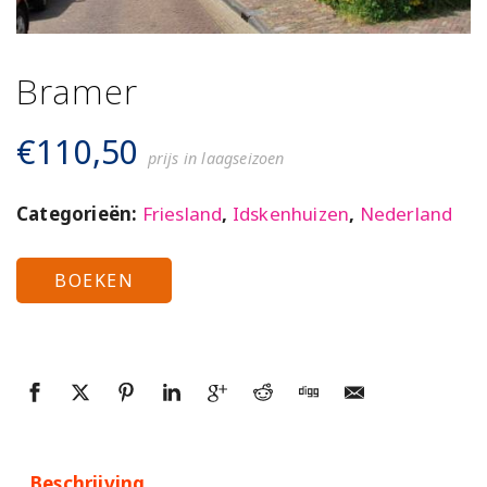
Bramer
€
110,50
prijs in laagseizoen
Categorieën:
Friesland
,
Idskenhuizen
,
Nederland
BOEKEN
Beschrijving