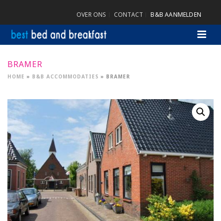
OVER ONS
CONTACT
B&B AANMELDEN
BRAMER
HOME
»
B&B ACCOMMODATIES
»
BRAMER