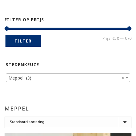
FILTER OP PRIJS
Mi
Ma
Prijs:
€50
—
€70
FILTER
pr
pr
STEDENKEUZE
Meppel (3)
×
MEPPEL