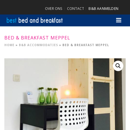
OVER ONS
CONTACT
B&B AANMELDEN
BED & BREAKFAST MEPPEL
HOME
»
B&B ACCOMMODATIES
»
BED & BREAKFAST MEPPEL