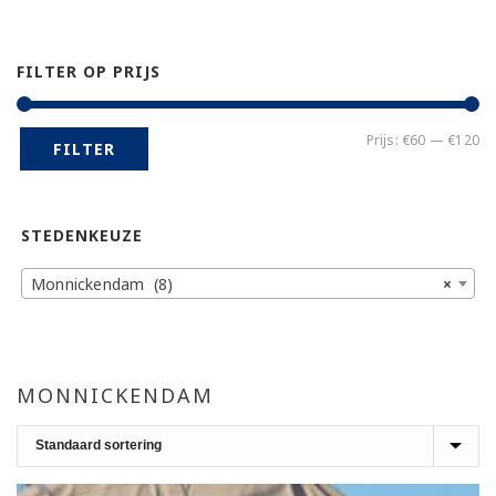
FILTER OP PRIJS
Mi
Ma
Prijs:
€60
—
€120
FILTER
pr
pr
STEDENKEUZE
Monnickendam (8)
×
MONNICKENDAM