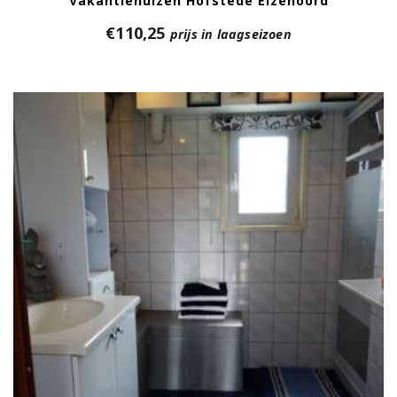
Vakantiehuizen Hofstede Elzenoord
€
110,25
prijs in laagseizoen