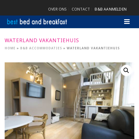
OVER ONS
CONTACT
B&B AANMELDEN
WATERLAND VAKANTIEHUIS
HOME
»
B&B ACCOMMODATIES
»
WATERLAND VAKANTIEHUIS