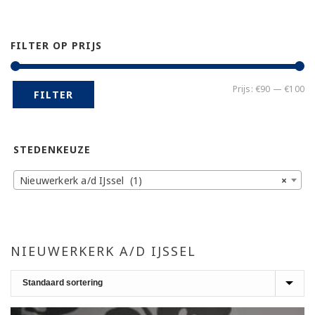
FILTER OP PRIJS
Mi
Ma
Prijs:
€90
—
€100
FILTER
pr
pr
STEDENKEUZE
Nieuwerkerk a/d IJssel (1)
×
NIEUWERKERK A/D IJSSEL