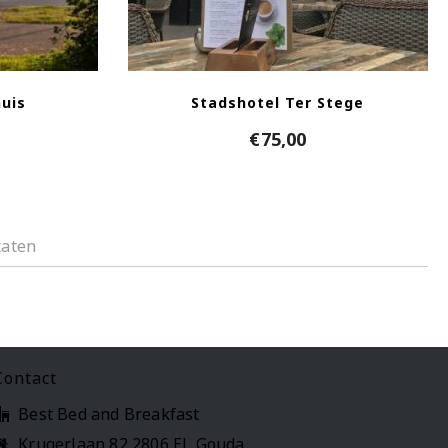
uis
Stadshotel Ter Stege
€
75,00
taten
Contact
Best Bed and Breakfast
Krugerlaan 82 2806 EL Gouda