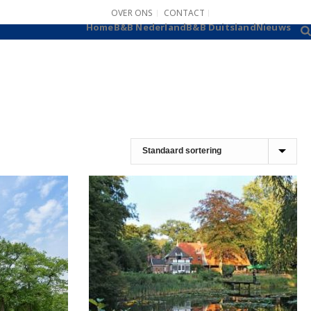
OVER ONS
CONTACT
B&B AANMELDEN
Home
B&B Nederland
B&B Duitsland
Nieuws