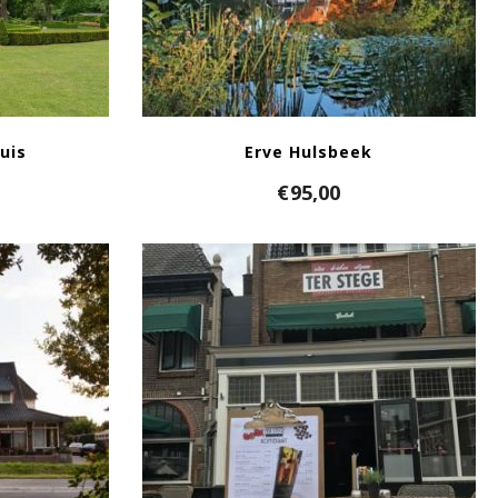
uis
Erve Hulsbeek
€
95,00