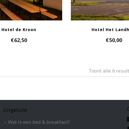
Hotel de Kroon
Hotel Het Landh
€
62,50
€
50,00
Toont alle 6 resul
Uitgelicht
Wat is een bed & breakfast?