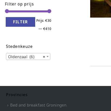
Filter op prijs
Min.
Max.
Prijs:
€30
FILTER
prijs
prijs
—
€410
Stedenkeuze
Oldenzaal (6)
×
Provincies
Bed and breakfast Groningen