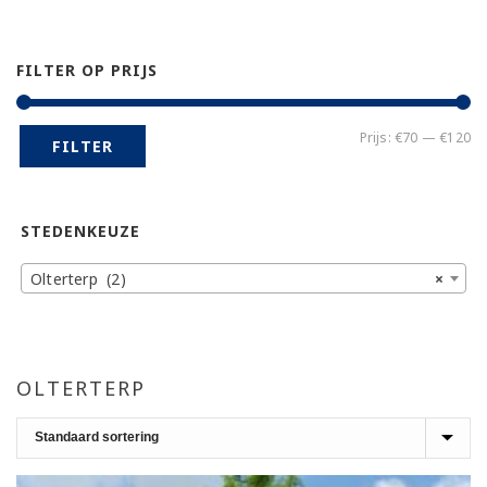
FILTER OP PRIJS
Mi
Ma
Prijs:
€70
—
€120
FILTER
pr
pr
STEDENKEUZE
Olterterp (2)
×
OLTERTERP