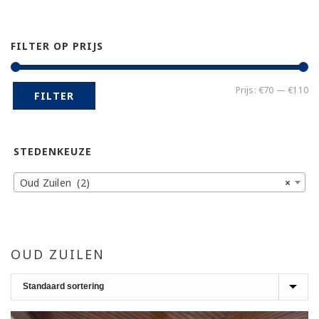
FILTER OP PRIJS
Mi
Ma
Prijs:
€70
—
€110
FILTER
pr
pr
STEDENKEUZE
Oud Zuilen (2)
×
OUD ZUILEN