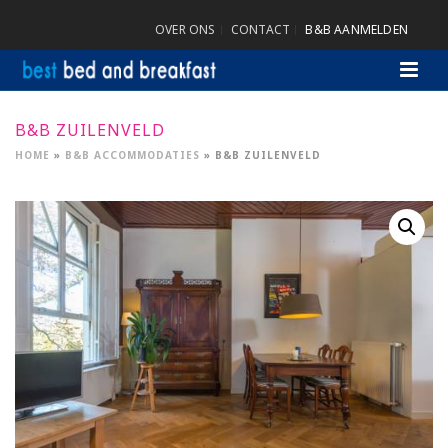
OVER ONS
CONTACT
B&B AANMELDEN
B&B ZUILENVELD
HOME
»
B&B ACCOMMODATIES
»
B&B ZUILENVELD