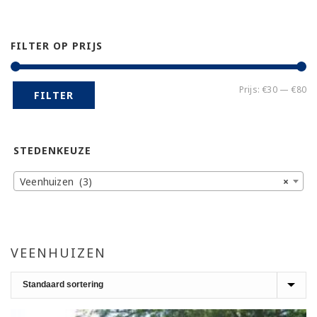
FILTER OP PRIJS
Mi
Ma
Prijs:
€30
—
€80
FILTER
pr
pr
STEDENKEUZE
Veenhuizen (3)
×
VEENHUIZEN