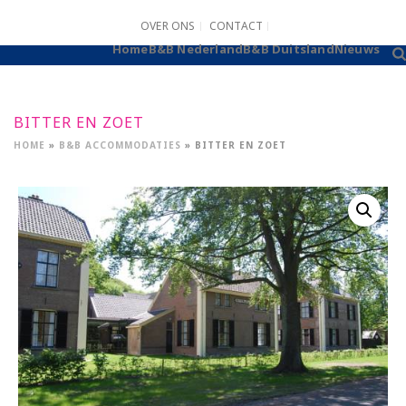
OVER ONS
CONTACT
B&B AANMELDEN
Home
B&B Nederland
B&B Duitsland
Nieuws
BITTER EN ZOET
HOME
»
B&B ACCOMMODATIES
»
BITTER EN ZOET