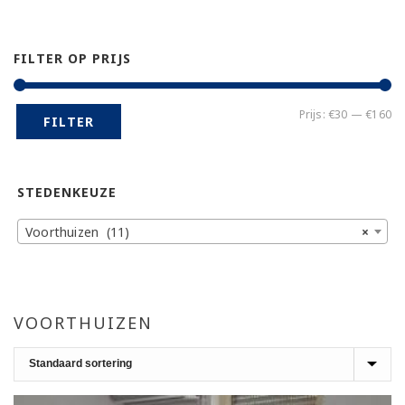
FILTER OP PRIJS
Mi
Ma
Prijs:
€30
—
€160
FILTER
pr
pr
STEDENKEUZE
Voorthuizen (11)
×
VOORTHUIZEN