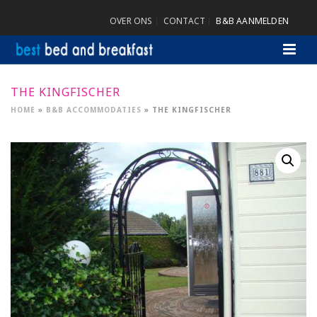
OVER ONS
CONTACT
B&B AANMELDEN
THE KINGFISCHER
HOME
»
B&B ACCOMMODATIES
»
THE KINGFISCHER