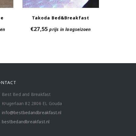
se
Takoda Bed&Breakfast
€
27,55
oen
prijs in laagseizoen
ONTACT
Best Bed and Breakfast
Krugerlaan 82 2806 EL Gouda
info@bestbedandbreakfast.nl
bestbedandbreakfast.nl