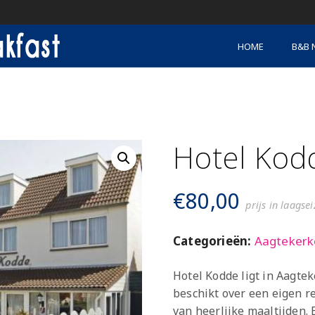
HOME
B&B 
Hotel Kod
€
80,00
prijs in laagse
Categorieën:
Aagtekerk
Hotel Kodde ligt in Aagte
beschikt over een eigen 
van heerlijke maaltijden. 