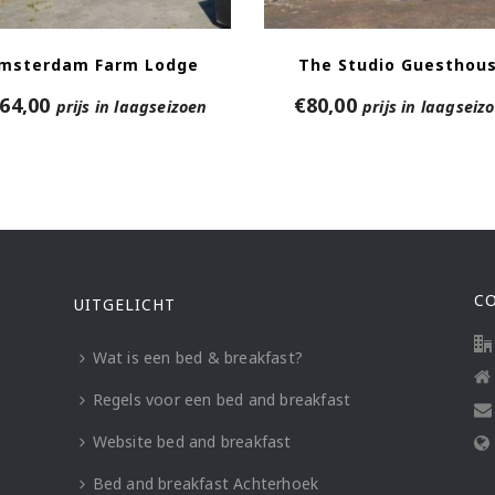
msterdam Farm Lodge
The Studio Guesthou
64,00
€
80,00
prijs in laagseizoen
prijs in laagseiz
C
UITGELICHT
Wat is een bed & breakfast?
Regels voor een bed and breakfast
Website bed and breakfast
Bed and breakfast Achterhoek