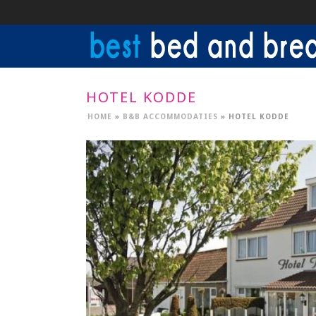
HOTEL KODDE
HOME
»
B&B ACCOMMODATIES
»
HOTEL KODDE