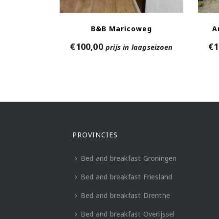
B&B Maricoweg
A
€
100,00
€
1
prijs in laagseizoen
PROVINCIES
Bed and breakfast Groningen
Bed and breakfast Friesland
Bed and breakfast Drenthe
Bed and breakfast Overijssel