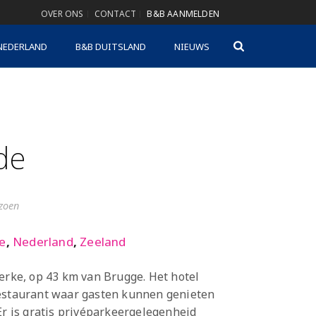
OVER ONS
CONTACT
B&B AANMELDEN
NEDERLAND
B&B DUITSLAND
NIEUWS
de
izoen
e
,
Nederland
,
Zeeland
kerke, op 43 km van Brugge. Het hotel
restaurant waar gasten kunnen genieten
Er is gratis privéparkeergelegenheid