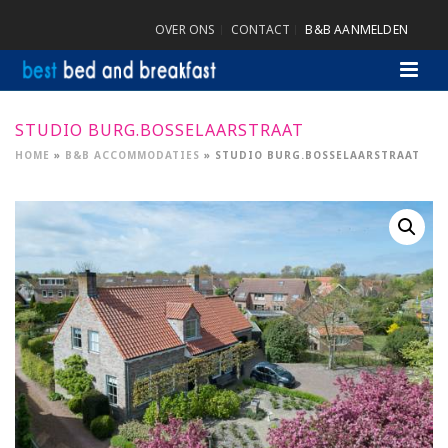
OVER ONS
CONTACT
B&B AANMELDEN
STUDIO BURG.BOSSELAARSTRAAT
HOME
»
B&B ACCOMMODATIES
»
STUDIO BURG.BOSSELAARSTRAAT