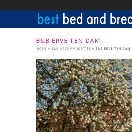
B&B ERVE TEN DAM
HOME
»
B&B ACCOMMODATIES
»
B&B ERVE TEN DAM