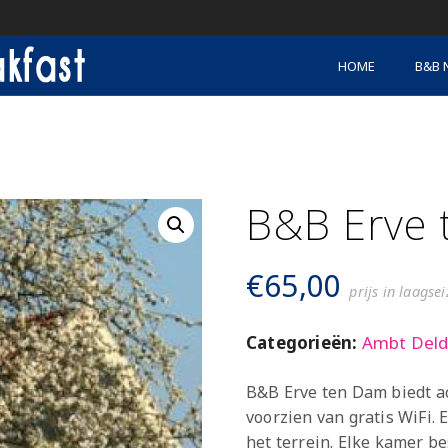
HOME
B&B 
B&B Erve 
€
65,00
prijs in laagse
Categorieën:
Ambt Del
B&B Erve ten Dam biedt a
voorzien van gratis WiFi. 
het terrein. Elke kamer b