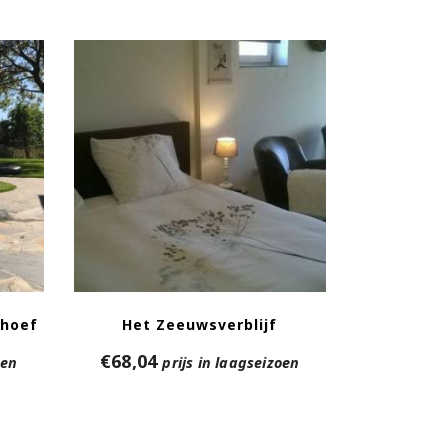
dhoef
Het Zeeuwsverblijf
€
68,04
oen
prijs in laagseizoen