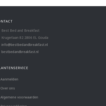
ONTACT
Best Bed and Breakfast
Krugerlaan 82 2806 EL Gouda
info@bestbedandbreakfast.nl
bestbedandbreakfast.nl
LANTENSERVICE
Aanmelden
Over ons
Algemene voorwaarden