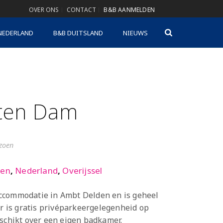
OVER ONS
CONTACT
B&B AANMELDEN
NEDERLAND
B&B DUITSLAND
NIEUWS
ten Dam
izoen
den
,
Nederland
,
Overijssel
ccommodatie in Ambt Delden en is geheel
Er is gratis privéparkeergelegenheid op
eschikt over een eigen badkamer.