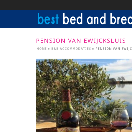
PENSION VAN EWIJCKSLUIS
HOME
»
B&B ACCOMMODATIES
»
PENSION VAN EWIJ