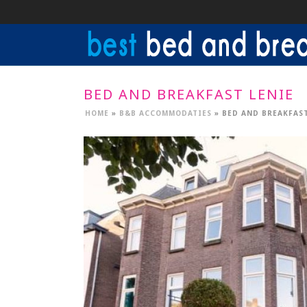
BED AND BREAKFAST LENIE
HOME
»
B&B ACCOMMODATIES
»
BED AND BREAKFAST