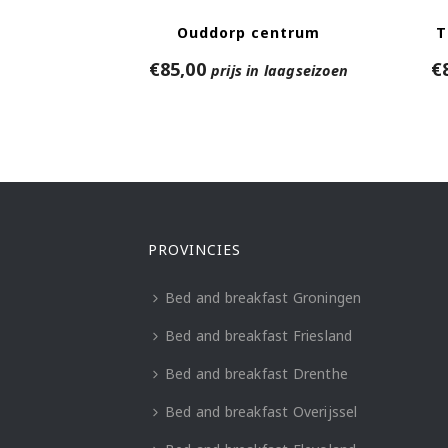
Ouddorp centrum
T
€
85,00
€
prijs in laagseizoen
PROVINCIES
Bed and breakfast Groningen
Bed and breakfast Friesland
Bed and breakfast Drenthe
Bed and breakfast Overijssel