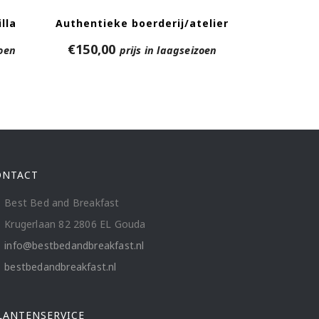
lla
Authentieke boerderij/atelier
€
150,00
zoen
prijs in laagseizoen
ONTACT
Best Bed and Breakfast
Krugerlaan 82 2806 EL Gouda
info@bestbedandbreakfast.nl
bestbedandbreakfast.nl
LANTENSERVICE