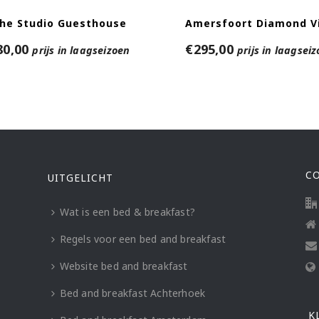
he Studio Guesthouse
Amersfoort Diamond Vi
80,00
€
295,00
prijs in laagseizoen
prijs in laagsei
C
UITGELICHT
Wat is een bed & breakfast?
Regels voor een bed and breakfast
Website bed and breakfast
Bed and breakfast Achterhoek
K