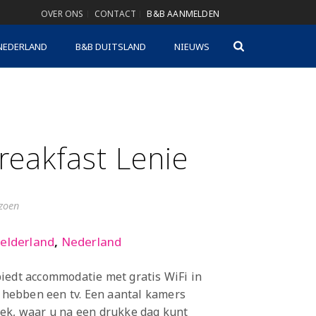
OVER ONS
CONTACT
B&B AANMELDEN
NEDERLAND
B&B DUITSLAND
NIEUWS
reakfast Lenie
izoen
elderland
,
Nederland
iedt accommodatie met gratis WiFi in
hebben een tv. Een aantal kamers
ek, waar u na een drukke dag kunt