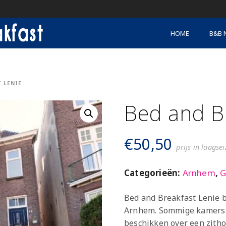
HOME
B&B 
 LENIE
Bed and B
€
50,50
prijs in laagse
Categorieën:
Arnhem
,
G
Bed and Breakfast Lenie b
Arnhem. Sommige kamers 
beschikken over een zitho