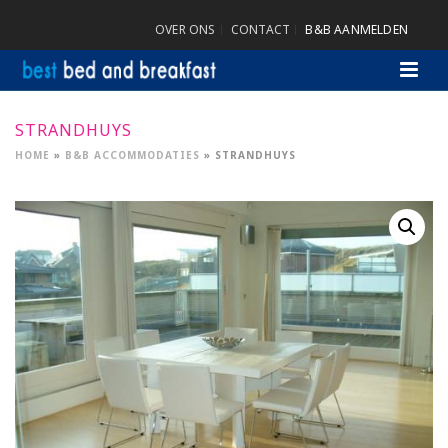
OVER ONS
CONTACT
B&B AANMELDEN
STRANDHUYS
HOME
»
B&B ACCOMMODATIES
»
STRANDHUYS