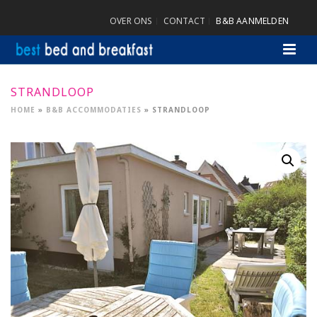
OVER ONS
CONTACT
B&B AANMELDEN
STRANDLOOP
HOME
»
B&B ACCOMMODATIES
»
STRANDLOOP