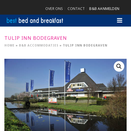
OVER ONS
CONTACT
B&B AANMELDEN
TULIP INN BODEGRAVEN
HOME
»
B&B ACCOMMODATIES
»
TULIP INN BODEGRAVEN