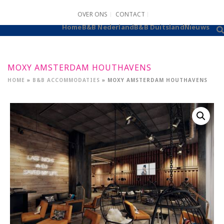
OVER ONS
CONTACT
B&B AANMELDEN
Home
B&B Nederland
B&B Duitsland
Nieuws
MOXY AMSTERDAM HOUTHAVENS
HOME
»
B&B ACCOMMODATIES
»
MOXY AMSTERDAM HOUTHAVENS